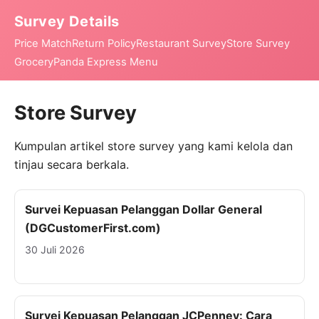
Survey Details
Price Match
Return Policy
Restaurant Survey
Store Survey
Grocery
Panda Express Menu
Store Survey
Kumpulan artikel store survey yang kami kelola dan
tinjau secara berkala.
Survei Kepuasan Pelanggan Dollar General
(DGCustomerFirst.com)
30 Juli 2026
Survei Kepuasan Pelanggan JCPenney: Cara