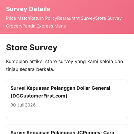
Survey Details
Price Match
Return Policy
Restaurant Survey
Store Survey
Grocery
Panda Express Menu
Store Survey
Kumpulan artikel store survey yang kami kelola dan
tinjau secara berkala.
Survei Kepuasan Pelanggan Dollar General
(DGCustomerFirst.com)
30 Juli 2026
Survei Kepuasan Pelanggan JCPenney: Cara