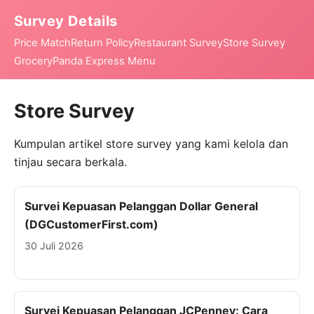
Survey Details
Price Match
Return Policy
Restaurant Survey
Store Survey
Grocery
Panda Express Menu
Store Survey
Kumpulan artikel store survey yang kami kelola dan
tinjau secara berkala.
Survei Kepuasan Pelanggan Dollar General
(DGCustomerFirst.com)
30 Juli 2026
Survei Kepuasan Pelanggan JCPenney: Cara