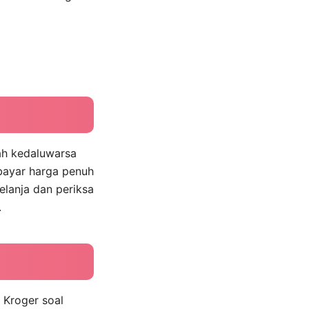
ah kedaluwarsa
bayar harga penuh
elanja dan periksa
.
 Kroger soal