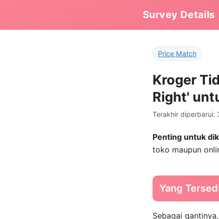
Survey Details
Price Match
Kroger Ti
Right' unt
Terakhir diperbarui: 
Penting untuk dik
toko maupun onlin
Yang Tersedi
Sebagai gantinya,