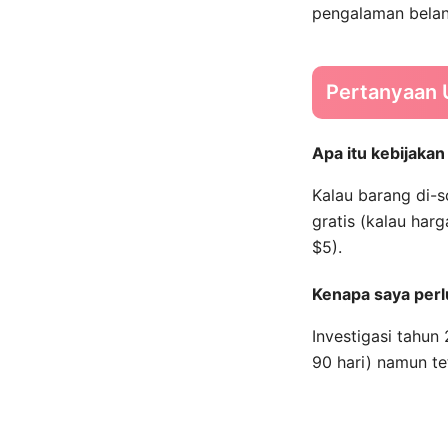
pengalaman belan
Pertanyaan
Apa itu kebijaka
Kalau barang di-s
gratis (kalau har
$5).
Kenapa saya perlu
Investigasi tahu
90 hari) namun te