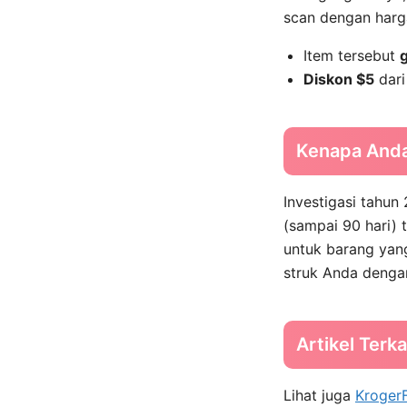
scan dengan har
Item tersebut
g
Diskon $5
dari
Kenapa Anda
Investigasi tahu
(sampai 90 hari)
untuk barang yang
struk Anda dengan
Artikel Terka
Lihat juga
Kroger