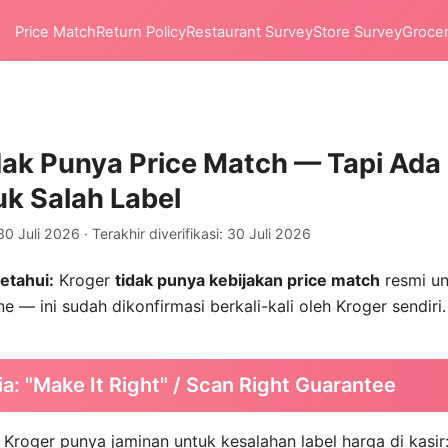
Price Match
Return Policy
Restaurant Survey
Store Survey
Groce
dak Punya Price Match — Tapi Ada 
uk Salah Label
30 Juli 2026 · Terakhir diverifikasi: 30 Juli 2026
etahui:
Kroger
tidak punya kebijakan price match
resmi un
e — ini sudah dikonfirmasi berkali-kali oleh Kroger sendiri.
a: "Make It Right" / Scan Right Guarantee
 Kroger punya jaminan untuk kesalahan label harga di kasir: