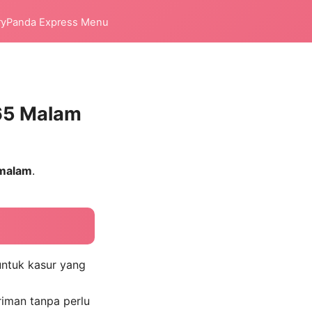
ry
Panda Express Menu
365 Malam
malam
.
untuk kasur yang
riman tanpa perlu