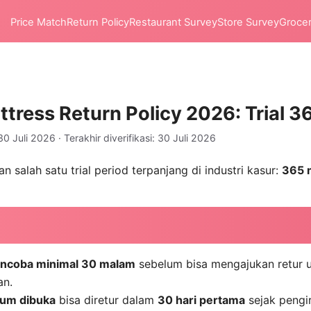
Price Match
Return Policy
Restaurant Survey
Store Survey
Groce
ttress Return Policy 2026: Trial 
30 Juli 2026 · Terakhir diverifikasi: 30 Juli 2026
 salah satu trial period terpanjang di industri kasur:
365 
encoba minimal 30 malam
sebelum bisa mengajukan retur 
an.
lum dibuka
bisa diretur dalam
30 hari pertama
sejak pengi