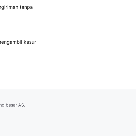
ngiriman tanpa
mengambil kasur
and besar AS.