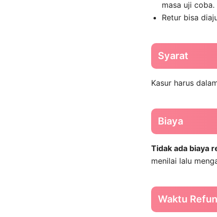
masa uji coba.
Retur bisa dia
Syarat
Kasur harus dalam
Biaya
Tidak ada biaya r
menilai lalu meng
Waktu Refu