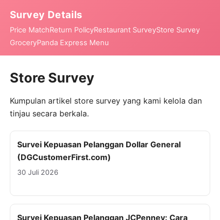
Survey Details
Price Match
Return Policy
Restaurant Survey
Store Survey
Grocery
Panda Express Menu
Store Survey
Kumpulan artikel store survey yang kami kelola dan
tinjau secara berkala.
Survei Kepuasan Pelanggan Dollar General
(DGCustomerFirst.com)
30 Juli 2026
Survei Kepuasan Pelanggan JCPenney: Cara