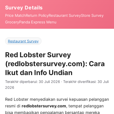
Survey Details
Price Match
Return Policy
Restaurant Survey
Store Survey
Grocery
Panda Express Menu
Restaurant Survey
Red Lobster Survey
(redlobstersurvey.com): Cara
Ikut dan Info Undian
Terakhir diperbarui: 30 Juli 2026 · Terakhir diverifikasi: 30 Juli
2026
Red Lobster menyediakan survei kepuasan pelanggan
resmi di
redlobstersurvey.com
, tempat pelanggan
bisa membagikan pengalaman bersantap mereka