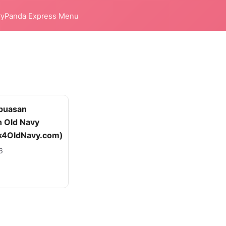
ry
Panda Express Menu
epuasan
 Old Navy
k4OldNavy.com)
6