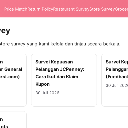
Price Match
Return Policy
Restaurant Survey
Store Survey
Groce
vey
store survey yang kami kelola dan tinjau secara berkala.
an
Survei Kepuasan
Survei K
ar General
Pelanggan JCPenney:
Pelanggan
rst.com)
Cara Ikut dan Klaim
(Feedbac
Kupon
30 Juli 202
30 Juli 2026
an
Lots