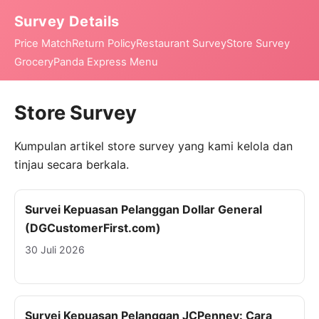
Survey Details
Price Match
Return Policy
Restaurant Survey
Store Survey
Grocery
Panda Express Menu
Store Survey
Kumpulan artikel store survey yang kami kelola dan
tinjau secara berkala.
Survei Kepuasan Pelanggan Dollar General
(DGCustomerFirst.com)
30 Juli 2026
Survei Kepuasan Pelanggan JCPenney: Cara