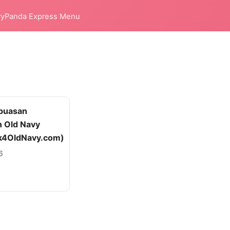
ry
Panda Express Menu
epuasan
 Old Navy
k4OldNavy.com)
6