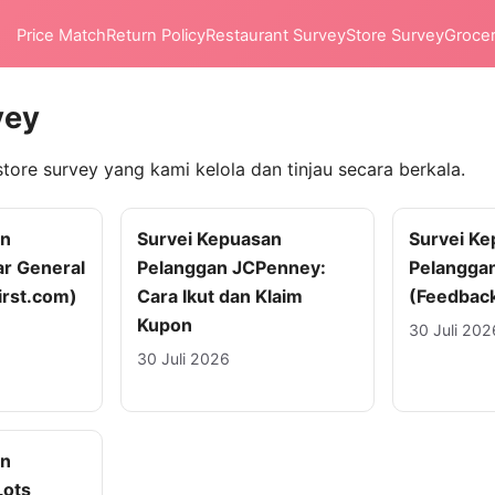
Price Match
Return Policy
Restaurant Survey
Store Survey
Groce
vey
store survey yang kami kelola dan tinjau secara berkala.
an
Survei Kepuasan
Survei K
ar General
Pelanggan JCPenney:
Pelanggan
rst.com)
Cara Ikut dan Klaim
(Feedbac
Kupon
30 Juli 202
30 Juli 2026
an
Lots