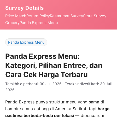
Survey Details
Price Match
Return Policy
Restaurant Survey
Store Survey
Grocery
Panda Express Menu
Panda Express Menu
Panda Express Menu:
Kategori, Pilihan Entree, dan
Cara Cek Harga Terbaru
Terakhir diperbarui: 30 Juli 2026 · Terakhir diverifikasi: 30 Juli
2026
Panda Express punya struktur menu yang sama di
hampir semua cabang di Amerika Serikat, tapi
harga
pastinya berbeda-beda per lokasi
— dipengaruhi