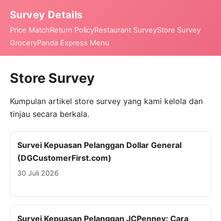
Survey Details
Price Match
Return Policy
Restaurant Survey
Store Survey
Grocery
Panda Express Menu
Store Survey
Kumpulan artikel store survey yang kami kelola dan
tinjau secara berkala.
Survei Kepuasan Pelanggan Dollar General
(DGCustomerFirst.com)
30 Juli 2026
Survei Kepuasan Pelanggan JCPenney: Cara