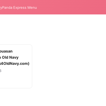
ry
Panda Express Menu
epuasan
 Old Navy
k4OldNavy.com)
6