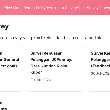
Price Match
Return Policy
Restaurant Survey
Store Survey
Groce
vey
store survey yang kami kelola dan tinjau secara berkala.
an
Survei Kepuasan
Survei K
ar General
Pelanggan JCPenney:
Pelanggan
rst.com)
Cara Ikut dan Klaim
(Feedbac
Kupon
30 Juli 202
30 Juli 2026
an
Lots