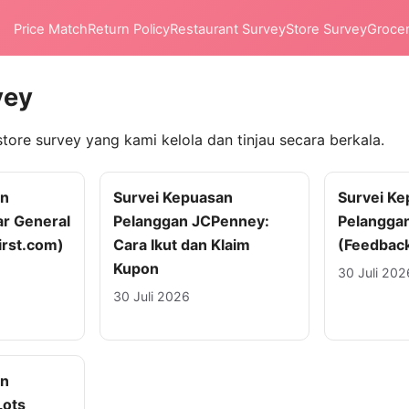
Price Match
Return Policy
Restaurant Survey
Store Survey
Groce
vey
store survey yang kami kelola dan tinjau secara berkala.
an
Survei Kepuasan
Survei K
ar General
Pelanggan JCPenney:
Pelanggan
rst.com)
Cara Ikut dan Klaim
(Feedbac
Kupon
30 Juli 202
30 Juli 2026
an
Lots