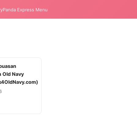
ry
Panda Express Menu
epuasan
 Old Navy
k4OldNavy.com)
6