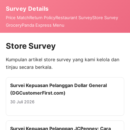
Survey Details
Price Match
Return Policy
Restaurant Survey
Store Survey
Grocery
Panda Express Menu
Store Survey
Kumpulan artikel store survey yang kami kelola dan
tinjau secara berkala.
Survei Kepuasan Pelanggan Dollar General
(DGCustomerFirst.com)
30 Juli 2026
Survei Kepuasan Pelanggan JCPenney: Cara